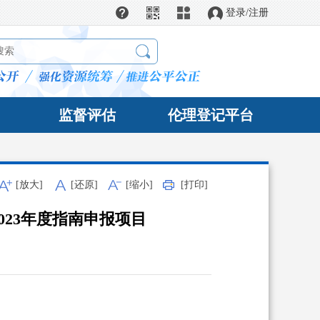
在线帮助
全站导航
登录
/
注册
监督评估
伦理登记平台
[放大]
[还原]
[缩小]
[打印]
023年度指南申报项目