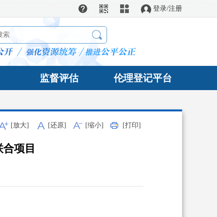
在线帮助
全站导航
登录
/
注册
监督评估
伦理登记平台
[放大]
[还原]
[缩小]
[打印]
联合项目