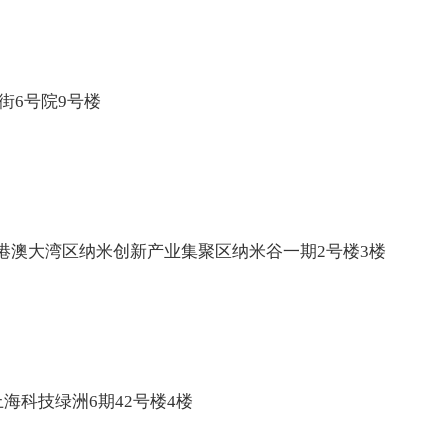
街6号院9号楼
港澳大湾区纳米创新产业集聚区纳米谷一期2号楼3楼
海科技绿洲6期42号楼4楼